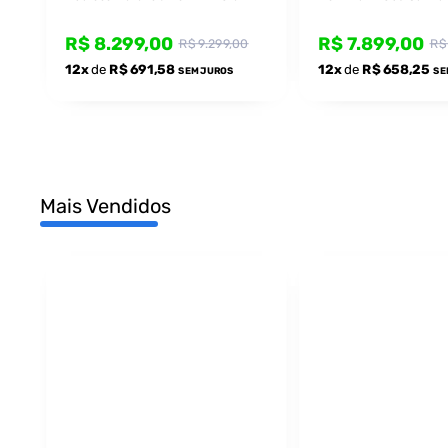
PRO
Ultra HD - Com Suport
R$ 8.299,00
R$ 7.899,00
R$ 9.299,00
R$
12x
de
R$ 691,58
12x
de
R$ 658,25
SEM JUROS
SE
Mais Vendidos