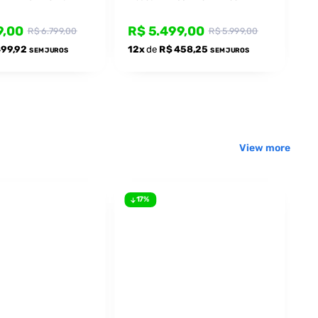
e
Rastreamento IA - All-in-One
9,00
R$ 5.499,00
R
R$ 6.799,00
R$ 5.999,00
499,92
12x
de
R$ 458,25
1
SEM JUROS
SEM JUROS
View more
17%