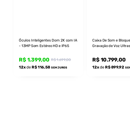
Óculos Inteligentes Dorn 2K com IA
Caixa De Som e Bloqu
- 13MP Som Estéreo HD e IP65
Gravação de Voz Ultra
Xz Mini 360°
R$ 1.399,00
R$ 10.799,00
R$ 1.699,00
12x
de
R$ 116,58
12x
de
R$ 899,92
SEM JUROS
SE