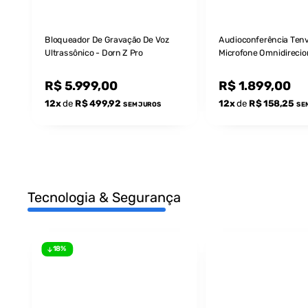
Bloqueador De Gravação De Voz
Audioconferência Ten
Ultrassônico - Dorn Z Pro
Microfone Omnidirecio
Reunião E Conferência
6m / 30m²
R$ 5.999,00
R$ 1.899,00
12x
de
R$ 499,92
12x
de
R$ 158,25
SEM JUROS
SE
Tecnologia & Segurança
18%