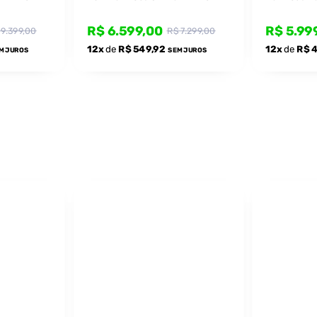
e
Ultra HD - Com Suporte
Com Suport
R$ 6.599,00
R$ 5.99
 9.399,00
R$ 7.299,00
12x
de
R$ 549,92
12x
de
R$ 
M JUROS
SEM JUROS