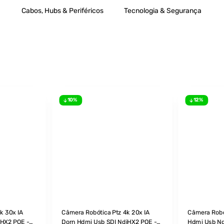
Cabos, Hubs & Periféricos
Tecnologia & Segurança
10%
12%
k 30x IA
Câmera Robótica Ptz 4k 20x IA
Câmera Robó
iHX2 POE -
Dorn Hdmi Usb SDI NdiHX2 POE -
Hdmi Usb Nd