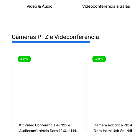
Vídeo & Áudio
Videoconferência e Salas
Câmeras PTZ e Videconferência
11%
16%
Kit Vídeo Conferência 4k 12x e
Câmera Robótica Ptz 4
Audioconferência Dorn 12XU e M4
Dorn Hdmi Usb Sdi Nd