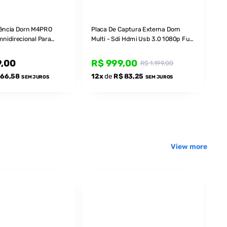
ência Dorn M4PRO
Placa De Captura Externa Dorn
nidirecional Para
Multi - Sdi Hdmi Usb 3.0 1080p Full
onferências - Alcance
Hd
9,00
R$ 999,00
R$ 1.199,00
266,58
12x
de
R$ 83,25
SEM JUROS
SEM JUROS
View more