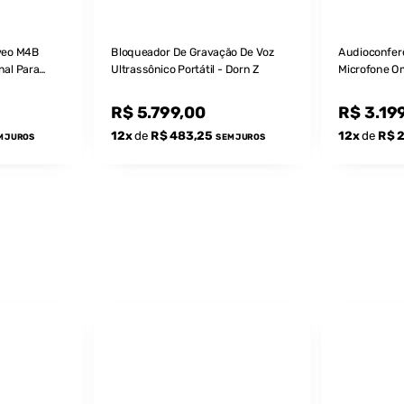
veo M4B
Bloqueador De Gravação De Voz
Audioconfer
nal Para
Ultrassônico Portátil - Dorn Z
Microfone Om
s - Alcance
Reunião E C
10m / 40m²
R$ 5.799,00
R$ 3.19
12x
de
R$ 483,25
12x
de
R$ 
M JUROS
SEM JUROS