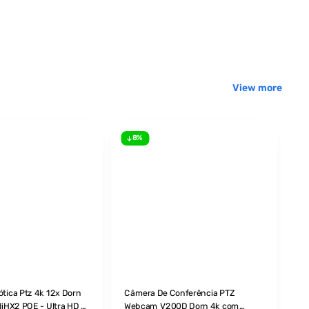
View more
8%
tica Ptz 4k 12x Dorn
Câmera De Conferência PTZ
Me
iHX2 POE - Ultra HD -
Webcam V200D Dorn 4k com
Jo