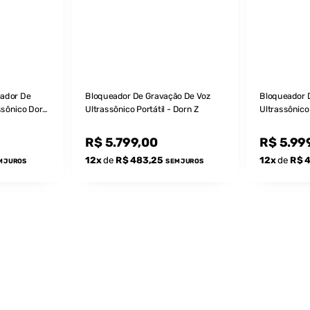
eador De
Bloqueador De Gravação De Voz
Bloqueador 
ssônico Dorn
Ultrassônico Portátil - Dorn Z
Ultrassônico
R$ 5.799,00
R$ 5.99
12x
de
R$ 483,25
12x
de
R$ 
M JUROS
SEM JUROS