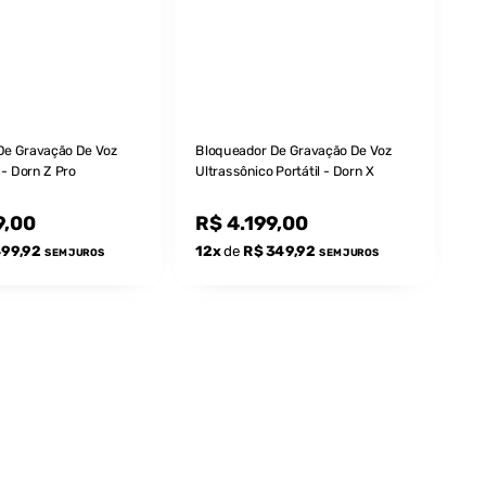
De Gravação De Voz
Bloqueador De Gravação De Voz
Óc
 - Dorn Z Pro
Ultrassônico Portátil - Dorn X
- 
IP
9,00
R$ 4.199,00
R
499,92
12x
de
R$ 349,92
1
SEM JUROS
SEM JUROS